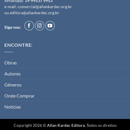
Whatsapp:
19-99537 9953
e-mail:
comercial@allankardec.org.br
ou
editora@allankardec.org.br
Siga-nos:
ENCONTRE:
Obras
Autores
Gêneros
Onde Comprar
Notícias
Copyright 2026 ©
Allan Kardec Editora
. Todos os direitos