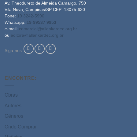
Av. Theodureto de Almeida Camargo, 750
Vila Nova, Campinas/SP CEP: 13075-630
Fone:
19 3242-5990
Whatsapp:
19-99537 9953
e-mail:
comercial@allankardec.org.br
ou
editora@allankardec.org.br
Siga-nos:
ENCONTRE:
Obras
Autores
Gêneros
Onde Comprar