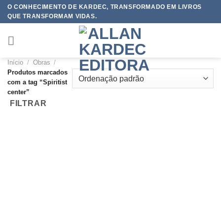
Skip
O CONHECIMENTO DE KARDEC, TRANSFORMADO EM LIVROS
QUE TRANSFORMAM VIDAS.
to
content
Início
/
Obras
/
Produtos marcados
com a tag “Spiritist
center”
FILTRAR