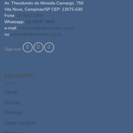
Av. Theodureto de Almeida Camargo, 750
Vila Nova, Campinas/SP CEP: 13075-630
Fone:
19 3242-5990
Whatsapp:
19-99537 9953
e-mail:
comercial@allankardec.org.br
ou
editora@allankardec.org.br
Siga-nos:
ENCONTRE:
Obras
Autores
Gêneros
Onde Comprar