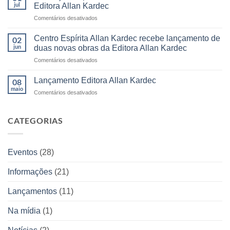
do
reúne
jul
Editora Allan Kardec
Livro
leitores,
em
Comentários desativados
Espírita
autores
Educação
acontece
e
Espírita
em
Centro Espírita Allan Kardec recebe lançamento de
momentos
02
Infantil
julho
inesquecíveis
jun
duas novas obras da Editora Allan Kardec
conhece
e
em
Comentários desativados
os
Editora
Centro
bastidores
Allan
Espírita
da
Lançamento Editora Allan Kardec
08
Kardec
Allan
Editora
maio
participa
em
Comentários desativados
Kardec
Allan
com
Lançamento
recebe
Kardec
venda
Editora
lançamento
antecipada
Allan
CATEGORIAS
de
de
Kardec
duas
livros
novas
obras
Eventos
(28)
da
Editora
Informações
(21)
Allan
Kardec
Lançamentos
(11)
Na mídia
(1)