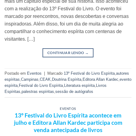
mais um capítulo especial de sua história. Isso aconteceu
com a realização do 13º Festival do Livro. O evento foi
marcado por reencontros, novas descobertas e conversas
inspiradoras. Além disso, foi um dia de muita alegria ao
compartilhar o conhecimento espírita com centenas de
visitantes. […]
CONTINUAR LENDO
→
Postado em
Eventos
|
Marcado
13º Festival do Livro Espírita
,
autores
espíritas
,
Campinas
,
CEAK
,
Doutrina Espírita
,
Editora Allan Kardec
,
evento
espírita
,
Festival do Livro Espírita
,
Literatura espírita
,
Livros
Espíritas
,
palestras espíritas
,
sessão de autógrafos
EVENTOS
13º Festival do Livro Espírita acontece em
julho e Editora Allan Kardec participa com
venda antecipada de livros