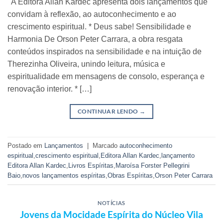
A Editora Allan Kardec apresenta dois lançamentos que
convidam à reflexão, ao autoconhecimento e ao
crescimento espiritual. * Deus sabe! Sensibilidade e
Harmonia De Orson Peter Carrara, a obra resgata
conteúdos inspirados na sensibilidade e na intuição de
Therezinha Oliveira, unindo leitura, música e
espiritualidade em mensagens de consolo, esperança e
renovação interior. * […]
CONTINUAR LENDO
→
Postado em
Lançamentos
|
Marcado
autoconhecimento
espiritual
,
crescimento espiritual
,
Editora Allan Kardec
,
lançamento
Editora Allan Kardec
,
Livros Espíritas
,
Maroísa Forster Pellegrini
Baio
,
novos lançamentos espíritas
,
Obras Espíritas
,
Orson Peter Carrara
NOTÍCIAS
Jovens da Mocidade Espírita do Núcleo Vila