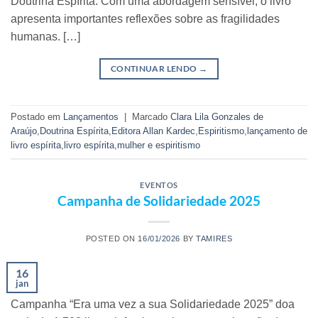
Doutrina Espírita. Com uma abordagem sensível, o livro
apresenta importantes reflexões sobre as fragilidades
humanas. […]
CONTINUAR LENDO
→
Postado em
Lançamentos
|
Marcado
Clara Lila Gonzales de
Araújo
,
Doutrina Espírita
,
Editora Allan Kardec
,
Espiritismo
,
lançamento de
livro espírita
,
livro espírita
,
mulher e espiritismo
EVENTOS
Campanha de Solidariedade 2025
POSTED ON
16/01/2026
BY
TAMIRES
16
jan
Campanha “Era uma vez a sua Solidariedade 2025” doa