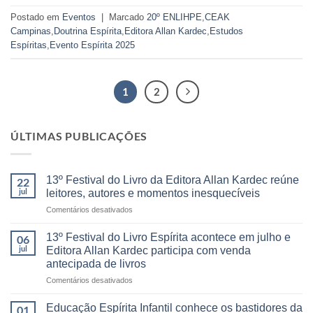
Postado em
Eventos
|
Marcado
20º ENLIHPE
,
CEAK
Campinas
,
Doutrina Espírita
,
Editora Allan Kardec
,
Estudos
Espíritas
,
Evento Espírita 2025
1
2
ÚLTIMAS PUBLICAÇÕES
13º Festival do Livro da Editora Allan Kardec reúne
22
jul
leitores, autores e momentos inesquecíveis
em
Comentários desativados
13º
Festival
13º Festival do Livro Espírita acontece em julho e
06
do
jul
Editora Allan Kardec participa com venda
Livro
antecipada de livros
da
em
Comentários desativados
Editora
13º
Allan
Festival
Kardec
Educação Espírita Infantil conhece os bastidores da
01