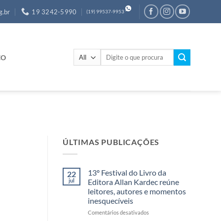
g.br
19 3242-5990
(19) 99537-9953
Pesquisar
CO
por:
ÚLTIMAS PUBLICAÇÕES
13º Festival do Livro da
22
jul
Editora Allan Kardec reúne
leitores, autores e momentos
inesquecíveis
em
Comentários desativados
13º