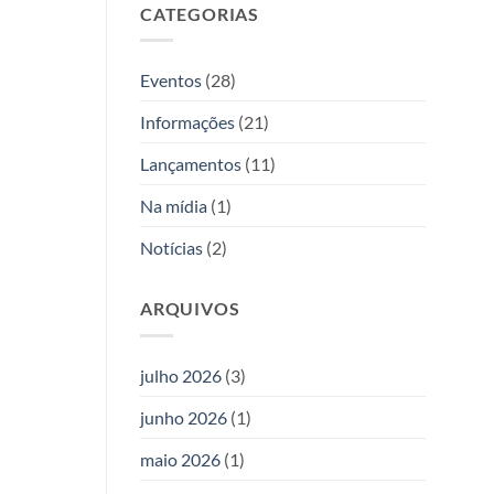
Allan
CATEGORIAS
duas
Kardec
novas
obras
da
Eventos
(28)
Editora
Allan
Informações
(21)
Kardec
Lançamentos
(11)
Na mídia
(1)
Notícias
(2)
ARQUIVOS
julho 2026
(3)
junho 2026
(1)
maio 2026
(1)