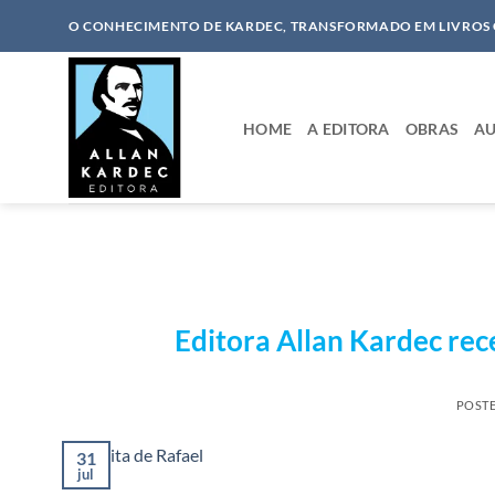
Skip
O CONHECIMENTO DE KARDEC, TRANSFORMADO EM LIVROS
to
content
HOME
A EDITORA
OBRAS
AU
Editora Allan Kardec rec
POST
31
jul