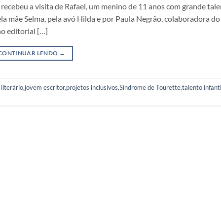
, recebeu a visita de Rafael, um menino de 11 anos com grande tal
ela mãe Selma, pela avó Hilda e por Paula Negrão, colaboradora d
o editorial […]
CONTINUAR LENDO
→
literário
,
jovem escritor
,
projetos inclusivos
,
Síndrome de Tourette
,
talento infanti