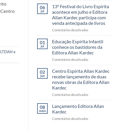
ento
Festival
13º Festival do Livro Espírita
06
do
o Centro
jul
acontece em julho e Editora
Livro
Allan Kardec participa com
da
venda antecipada de livros
Editora
Allan
em
Comentários desativados
Kardec
13º
reúne
Festival
Educação Espírita Infantil
01
leitores,
do
jul
conhece os bastidores da
autores
Livro
l
,
TDAH e
Editora Allan Kardec
e
Espírita
momentos
em
Comentários desativados
acontece
inesquecíveis
Educação
em
Espírita
julho
Centro Espírita Allan Kardec
02
Infantil
e
jun
recebe lançamento de duas
conhece
Editora
novas obras da Editora Allan
os
Allan
Kardec
bastidores
Kardec
da
participa
em
Comentários desativados
Editora
com
Centro
Allan
venda
Espírita
Lançamento Editora Allan
08
Kardec
antecipada
Allan
maio
Kardec
de
Kardec
em
Comentários desativados
livros
recebe
Lançamento
lançamento
Editora
de