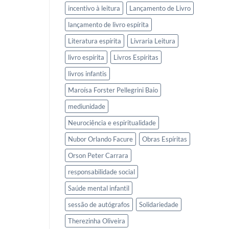
incentivo à leitura
Lançamento de Livro
lançamento de livro espírita
Literatura espírita
Livraria Leitura
livro espírita
Livros Espíritas
livros infantis
Maroísa Forster Pellegrini Baio
mediunidade
Neurociência e espiritualidade
Nubor Orlando Facure
Obras Espíritas
Orson Peter Carrara
responsabilidade social
Saúde mental infantil
sessão de autógrafos
Solidariedade
Therezinha Oliveira