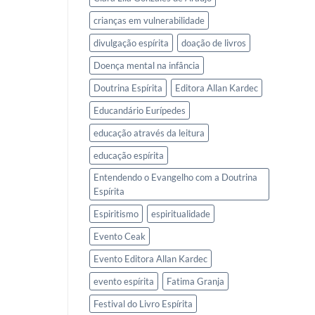
crianças em vulnerabilidade
divulgação espírita
doação de livros
Doença mental na infância
Doutrina Espírita
Editora Allan Kardec
Educandário Eurípedes
educação através da leitura
educação espírita
Entendendo o Evangelho com a Doutrina
Espírita
Espiritismo
espiritualidade
Evento Ceak
Evento Editora Allan Kardec
evento espírita
Fatima Granja
Festival do Livro Espírita