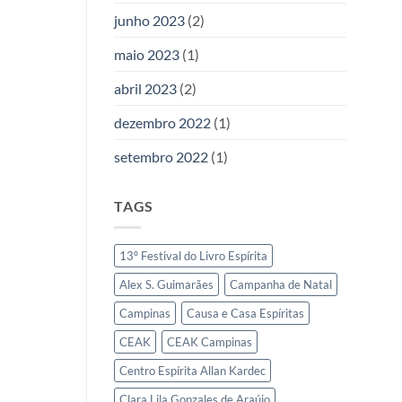
junho 2023
(2)
maio 2023
(1)
abril 2023
(2)
dezembro 2022
(1)
setembro 2022
(1)
TAGS
13º Festival do Livro Espírita
Alex S. Guimarães
Campanha de Natal
Campinas
Causa e Casa Espíritas
CEAK
CEAK Campinas
Centro Espírita Allan Kardec
Clara Lila Gonzales de Araújo