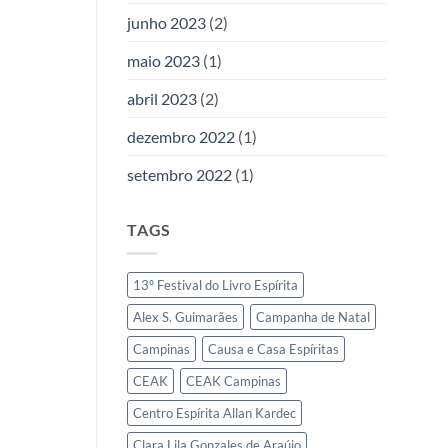
junho 2023
(2)
maio 2023
(1)
abril 2023
(2)
dezembro 2022
(1)
setembro 2022
(1)
TAGS
13º Festival do Livro Espírita
Alex S. Guimarães
Campanha de Natal
Campinas
Causa e Casa Espíritas
CEAK
CEAK Campinas
Centro Espírita Allan Kardec
Clara Lila Gonzales de Araújo