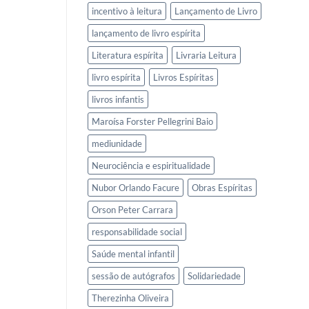
incentivo à leitura
Lançamento de Livro
lançamento de livro espírita
Literatura espírita
Livraria Leitura
livro espírita
Livros Espíritas
livros infantis
Maroísa Forster Pellegrini Baio
mediunidade
Neurociência e espiritualidade
Nubor Orlando Facure
Obras Espíritas
Orson Peter Carrara
responsabilidade social
Saúde mental infantil
sessão de autógrafos
Solidariedade
Therezinha Oliveira