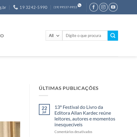
g.br
19 3242-5990
(19) 99537-9953
Pesquisar
CO
por:
ÚLTIMAS PUBLICAÇÕES
13º Festival do Livro da
22
jul
Editora Allan Kardec reúne
leitores, autores e momentos
inesquecíveis
em
Comentários desativados
13º