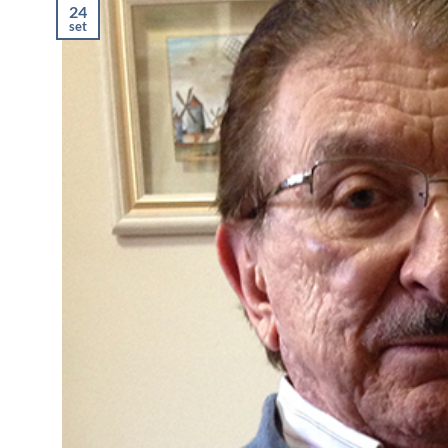
24
set