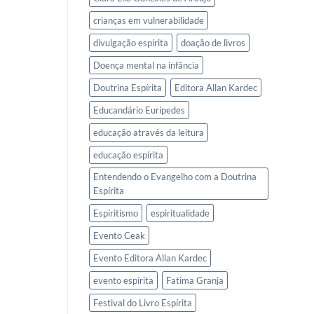
crianças em vulnerabilidade
divulgação espírita
doação de livros
Doença mental na infância
Doutrina Espírita
Editora Allan Kardec
Educandário Eurípedes
educação através da leitura
educação espírita
Entendendo o Evangelho com a Doutrina
Espírita
Espiritismo
espiritualidade
Evento Ceak
Evento Editora Allan Kardec
evento espírita
Fatima Granja
Festival do Livro Espírita