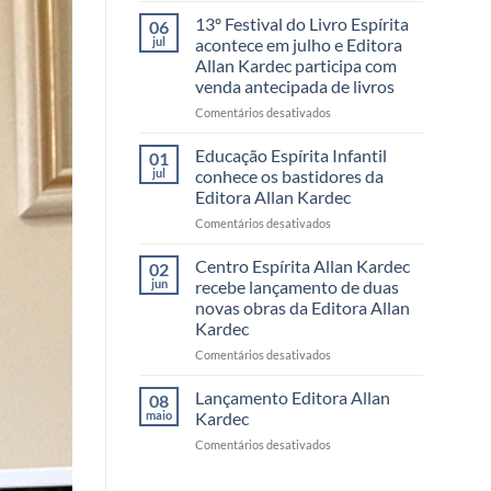
Festival
13º Festival do Livro Espírita
06
do
jul
acontece em julho e Editora
Livro
Allan Kardec participa com
da
venda antecipada de livros
Editora
Allan
em
Comentários desativados
Kardec
13º
reúne
Festival
Educação Espírita Infantil
01
leitores,
do
jul
conhece os bastidores da
autores
Livro
Editora Allan Kardec
e
Espírita
momentos
em
Comentários desativados
acontece
inesquecíveis
Educação
em
Espírita
julho
Centro Espírita Allan Kardec
02
Infantil
e
jun
recebe lançamento de duas
conhece
Editora
novas obras da Editora Allan
os
Allan
Kardec
bastidores
Kardec
da
participa
em
Comentários desativados
Editora
com
Centro
Allan
venda
Espírita
Lançamento Editora Allan
08
Kardec
antecipada
Allan
maio
Kardec
de
Kardec
em
Comentários desativados
livros
recebe
Lançamento
lançamento
Editora
de