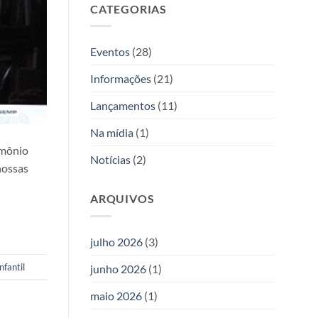
Allan
CATEGORIAS
duas
Kardec
novas
obras
da
Eventos
(28)
Editora
Allan
Informações
(21)
Kardec
Lançamentos
(11)
Na mídia
(1)
imônio
Notícias
(2)
nossas
ARQUIVOS
julho 2026
(3)
nfantil
junho 2026
(1)
maio 2026
(1)