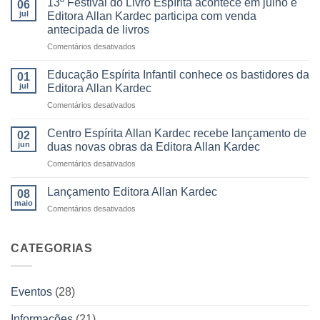
13º Festival do Livro Espírita acontece em julho e
06
do
jul
Editora Allan Kardec participa com venda
Livro
antecipada de livros
da
em
Comentários desativados
Editora
13º
Allan
Festival
Kardec
Educação Espírita Infantil conhece os bastidores da
01
do
reúne
jul
Editora Allan Kardec
Livro
leitores,
em
Comentários desativados
Espírita
autores
Educação
acontece
e
Espírita
em
Centro Espírita Allan Kardec recebe lançamento de
momentos
02
Infantil
julho
inesquecíveis
jun
duas novas obras da Editora Allan Kardec
conhece
e
em
Comentários desativados
os
Editora
Centro
bastidores
Allan
Espírita
da
Lançamento Editora Allan Kardec
Kardec
08
Allan
Editora
maio
participa
em
Comentários desativados
Kardec
Allan
com
Lançamento
recebe
Kardec
venda
Editora
lançamento
antecipada
Allan
CATEGORIAS
de
de
Kardec
duas
livros
novas
obras
Eventos
(28)
da
Editora
Informações
(21)