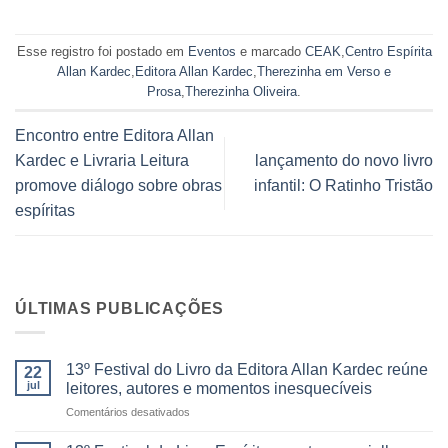
Esse registro foi postado em
Eventos
e marcado
CEAK
,
Centro Espírita
Allan Kardec
,
Editora Allan Kardec
,
Therezinha em Verso e
Prosa
,
Therezinha Oliveira
.
Encontro entre Editora Allan
Kardec e Livraria Leitura
lançamento do novo livro
promove diálogo sobre obras
infantil: O Ratinho Tristão
espíritas
ÚLTIMAS PUBLICAÇÕES
13º Festival do Livro da Editora Allan Kardec reúne
22
jul
leitores, autores e momentos inesquecíveis
em
Comentários desativados
13º
Festival