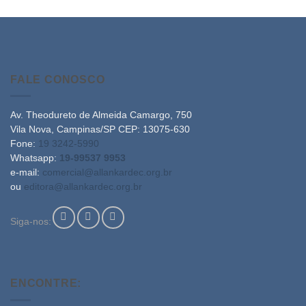
FALE CONOSCO
Av. Theodureto de Almeida Camargo, 750
Vila Nova, Campinas/SP CEP: 13075-630
Fone:
19 3242-5990
Whatsapp:
19-99537 9953
e-mail:
comercial@allankardec.org.br
ou
editora@allankardec.org.br
Siga-nos:
ENCONTRE: