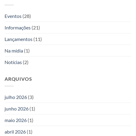
Kardec
duas
livros
novas
obras
Eventos
(28)
da
Editora
Informações
(21)
Allan
Kardec
Lançamentos
(11)
Na mídia
(1)
Notícias
(2)
ARQUIVOS
julho 2026
(3)
junho 2026
(1)
maio 2026
(1)
abril 2026
(1)