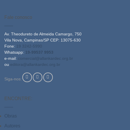
Fale conosco
Av. Theodureto de Almeida Camargo, 750
Vila Nova, Campinas/SP CEP: 13075-630
Fone:
19 3242-5990
Whatsapp:
19-99537 9953
e-mail:
comercial@allankardec.org.br
ou
editora@allankardec.org.br
Siga-nos:
ENCONTRE:
Obras
Autores