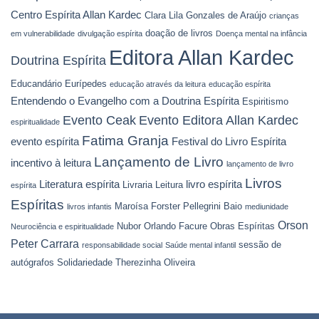
Centro Espírita Allan Kardec
Clara Lila Gonzales de Araújo
crianças
doação de livros
em vulnerabilidade
divulgação espírita
Doença mental na infância
Editora Allan Kardec
Doutrina Espírita
Educandário Eurípedes
educação através da leitura
educação espírita
Entendendo o Evangelho com a Doutrina Espírita
Espiritismo
Evento Ceak
Evento Editora Allan Kardec
espiritualidade
Fatima Granja
evento espírita
Festival do Livro Espírita
Lançamento de Livro
incentivo à leitura
lançamento de livro
Livros
Literatura espírita
livro espírita
Livraria Leitura
espírita
Espíritas
Maroísa Forster Pellegrini Baio
livros infantis
mediunidade
Orson
Nubor Orlando Facure
Obras Espíritas
Neurociência e espiritualidade
Peter Carrara
sessão de
responsabilidade social
Saúde mental infantil
autógrafos
Solidariedade
Therezinha Oliveira