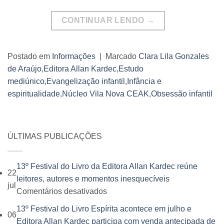
CONTINUAR LENDO
→
Postado em
Informações
|
Marcado
Clara Lila Gonzales
de Araújo
,
Editora Allan Kardec
,
Estudo
mediúnico
,
Evangelização infantil
,
Infância e
espiritualidade
,
Núcleo Vila Nova CEAK
,
Obsessão infantil
ÚLTIMAS PUBLICAÇÕES
13º Festival do Livro da Editora Allan Kardec reúne
22
leitores, autores e momentos inesquecíveis
jul
em
Comentários desativados
13º
13º Festival do Livro Espírita acontece em julho e
06
Festival
Editora Allan Kardec participa com venda antecipada de