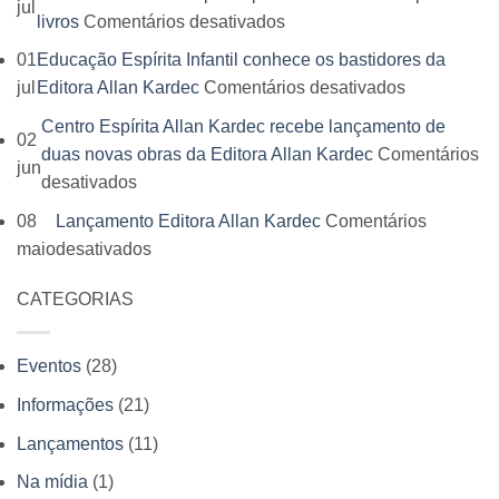
jul
do
em
livros
Comentários desativados
Livro
13º
01
Educação Espírita Infantil conhece os bastidores da
da
Festival
em
jul
Editora Allan Kardec
Comentários desativados
Editora
do
Educação
Allan
Centro Espírita Allan Kardec recebe lançamento de
Livro
02
Espírita
Kardec
duas novas obras da Editora Allan Kardec
Comentários
Espírita
jun
Infantil
reúne
em
desativados
acontece
conhece
leitores,
Centro
em
08
Lançamento Editora Allan Kardec
Comentários
os
autores
Espírita
julho
em
maio
desativados
bastidores
e
Allan
e
Lançamento
da
momentos
Kardec
Editora
CATEGORIAS
Editora
Editora
inesquecíveis
recebe
Allan
Allan
Allan
lançamento
Kardec
Kardec
Kardec
Eventos
(28)
de
participa
duas
Informações
(21)
com
novas
venda
Lançamentos
(11)
obras
antecipada
Na mídia
(1)
da
de