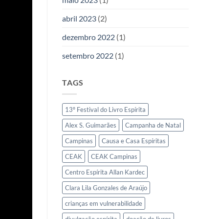
abril 2023
(2)
dezembro 2022
(1)
setembro 2022
(1)
TAGS
13º Festival do Livro Espírita
Alex S. Guimarães
Campanha de Natal
Campinas
Causa e Casa Espíritas
CEAK
CEAK Campinas
Centro Espírita Allan Kardec
Clara Lila Gonzales de Araújo
crianças em vulnerabilidade