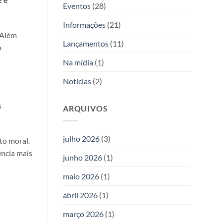
da
Eventos
(28)
Editora
Allan
Informações
(21)
Kardec
 Além
Lançamentos
(11)
o
Na mídia
(1)
Notícias
(2)
s
ARQUIVOS
julho 2026
(3)
to moral.
ência mais
junho 2026
(1)
maio 2026
(1)
abril 2026
(1)
março 2026
(1)