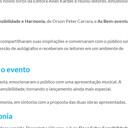
 novos livros da Editora Allan Kardec e reuniu leitores, estudioso
nsibilidade e Harmonia
, de Orson Peter Carrara, e
As Bem-aventu
, compartilharam suas inspirações e conversaram com o público so
 sessão de autógrafos e receberam os leitores em um ambiente de
 o evento
flauta, emocionaram o público com uma apresentação musical. A
nsibilidade, tornando o lançamento ainda mais especial.
armonia, em sintonia com a proposta das duas obras apresentadas.
onia
ora espírita Therezinha Oliveira, o livro
Deus Sabe: Sensibilidad