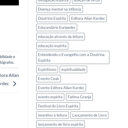
divulgação espírita
doação de livros
Doença mental na infância
Doutrina Espírita
Editora Allan Kardec
Educandário Eurípedes
educação através da leitura
educação espírita
Entendendo o Evangelho com a Doutrina
ilidade e
Espírita
tógrafos
.
Espiritismo
espiritualidade
tora Allan
Evento Ceak
rdec
Evento Editora Allan Kardec
evento espírita
Fatima Granja
Festival do Livro Espírita
incentivo à leitura
Lançamento de Livro
lançamento de livro espírita