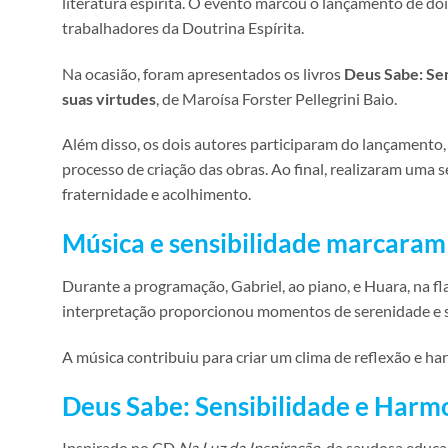
literatura espírita. O evento marcou o lançamento de dois
trabalhadores da Doutrina Espírita.
Na ocasião, foram apresentados os livros
Deus Sabe: Se
suas virtudes
, de Maroísa Forster Pellegrini Baio.
Além disso, os dois autores participaram do lançamento
processo de criação das obras. Ao final, realizaram uma
fraternidade e acolhimento.
Música e sensibilidade marcaram
Durante a programação, Gabriel, ao piano, e Huara, na 
interpretação proporcionou momentos de serenidade e se
A música contribuiu para criar um clima de reflexão e h
Deus Sabe: Sensibilidade e Harm
Inspirado no CD
Na Luz da Inspiração
, da saudosa educad