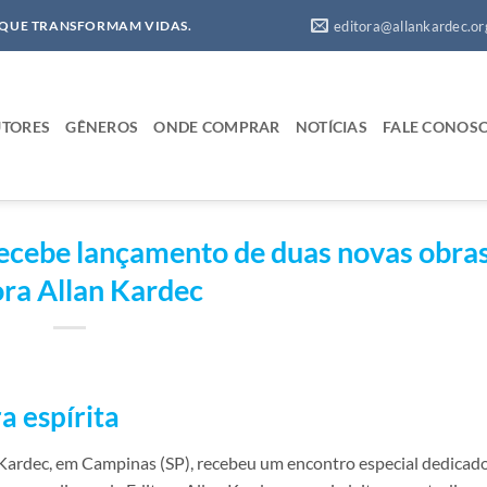
editora@allankardec.or
 QUE TRANSFORMAM VIDAS.
TORES
GÊNEROS
ONDE COMPRAR
NOTÍCIAS
FALE CONOS
recebe lançamento de duas novas obra
ora Allan Kardec
a espírita
 Kardec, em Campinas (SP), recebeu um encontro especial dedicado