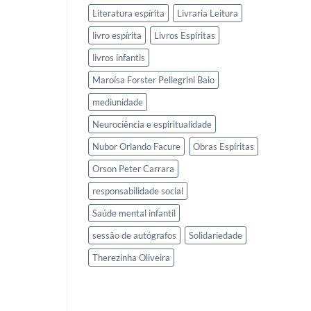
Literatura espírita
Livraria Leitura
livro espírita
Livros Espíritas
livros infantis
Maroísa Forster Pellegrini Baio
mediunidade
Neurociência e espiritualidade
Nubor Orlando Facure
Obras Espíritas
Orson Peter Carrara
responsabilidade social
Saúde mental infantil
sessão de autógrafos
Solidariedade
Therezinha Oliveira