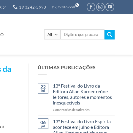
g.br
19 3242-5990
(19) 99537-9953
Pesquisar
CO
por:
s da
ÚLTIMAS PUBLICAÇÕES
13º Festival do Livro da
22
jul
Editora Allan Kardec reúne
leitores, autores e momentos
inesquecíveis
em
Comentários desativados
13º
Festival
13º Festival do Livro Espírita
06
do
 à
jul
acontece em julho e Editora
Livro
Allan Kardec participa com