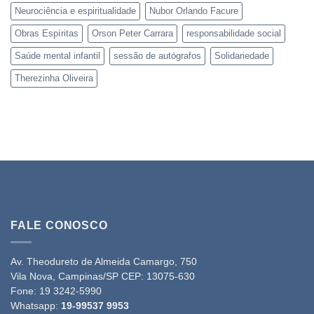
Neurociência e espiritualidade
Nubor Orlando Facure
Obras Espíritas
Orson Peter Carrara
responsabilidade social
Saúde mental infantil
sessão de autógrafos
Solidariedade
Therezinha Oliveira
FALE CONOSCO
Av. Theodureto de Almeida Camargo, 750
Vila Nova, Campinas/SP CEP: 13075-630
Fone:
19 3242-5990
Whatsapp:
19-99537 9953