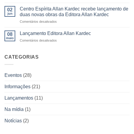
Educação
acontece
e
Espírita
em
Centro Espírita Allan Kardec recebe lançamento de
momentos
02
Infantil
julho
inesquecíveis
jun
duas novas obras da Editora Allan Kardec
conhece
e
em
Comentários desativados
os
Editora
Centro
bastidores
Allan
Espírita
da
Lançamento Editora Allan Kardec
Kardec
08
Allan
Editora
maio
participa
em
Comentários desativados
Kardec
Allan
com
Lançamento
recebe
Kardec
venda
Editora
lançamento
antecipada
Allan
CATEGORIAS
de
de
Kardec
duas
livros
novas
obras
Eventos
(28)
da
Editora
Informações
(21)
Allan
Kardec
Lançamentos
(11)
Na mídia
(1)
Notícias
(2)