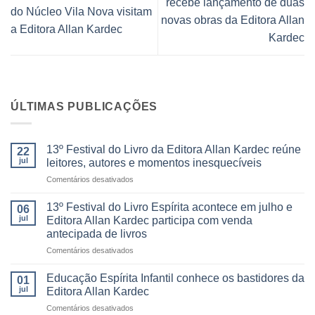
recebe lançamento de duas
do Núcleo Vila Nova visitam
novas obras da Editora Allan
a Editora Allan Kardec
Kardec
ÚLTIMAS PUBLICAÇÕES
13º Festival do Livro da Editora Allan Kardec reúne
22
jul
leitores, autores e momentos inesquecíveis
em
Comentários desativados
13º
Festival
13º Festival do Livro Espírita acontece em julho e
06
do
jul
Editora Allan Kardec participa com venda
Livro
antecipada de livros
da
em
Comentários desativados
Editora
13º
Allan
Festival
Kardec
Educação Espírita Infantil conhece os bastidores da
01
do
reúne
jul
Editora Allan Kardec
Livro
leitores,
em
Comentários desativados
Espírita
autores