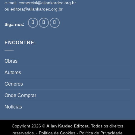
e-mail:
comercial@allankardec.org.br
ou
editora@allankardec.org.br
Siga-nos:
ENCONTRE:
Obras
Autores
Gêneros
Onde Comprar
Notícias
Copyright 2026 ©
Allan Kardec Editora
. Todos os direitos
reservados. -
Política de Cookies
-
Política de Privacidade