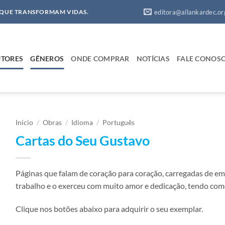
editora@allankardec.or
 QUE TRANSFORMAM VIDAS.
TORES
GÊNEROS
ONDE COMPRAR
NOTÍCIAS
FALE CONOS
Início
/
Obras
/
Idioma
/
Português
Cartas do Seu Gustavo
Páginas que falam de coração para coração, carregadas de emo
trabalho e o exerceu com muito amor e dedicação, tendo como
Clique nos botões abaixo para adquirir o seu exemplar.