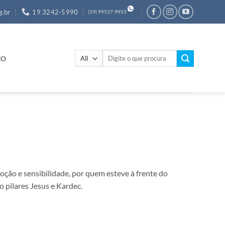
g.br
19 3242-5990
(19) 99537-9953
Pesquisar
CO
por:
ção e sensibilidade, por quem esteve à frente do
 pilares Jesus e Kardec.