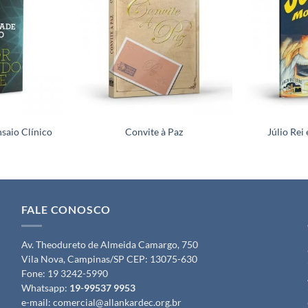
saio Clínico
Convite à Paz
Júlio Rei
FALE CONOSCO
Av. Theodureto de Almeida Camargo, 750
Vila Nova, Campinas/SP CEP: 13075-630
Fone:
19 3242-5990
Whatsapp:
19-99537 9953
e-mail:
comercial@allankardec.org.br