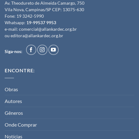
Av. Theodureto de Almeida Camargo, 750
Vila Nova, Campinas/SP CEP: 13075-630
Fone:
19 3242-5990
Whatsapp:
19-99537 9953
e-mail:
comercial@allankardec.org.br
ou
editora@allankardec.org.br
Siga-nos:
ENCONTRE:
Obras
Autores
Gêneros
Onde Comprar
Notícias