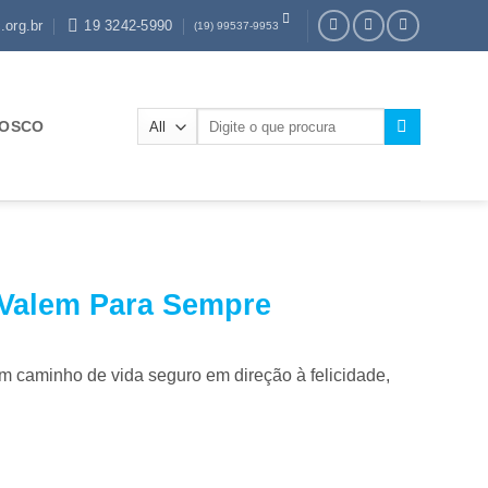
.org.br
19 3242-5990
(19) 99537-9953
Pesquisar
NOSCO
por:
 Valem Para Sempre
m caminho de vida seguro em direção à felicidade,