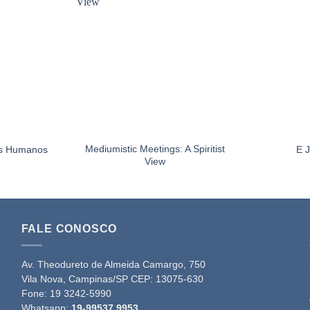
Mediumistic Meetings: A Spiritist
as Humanos
E 
View
FALE CONOSCO
Av. Theodureto de Almeida Camargo, 750
Vila Nova, Campinas/SP CEP: 13075-630
Fone:
19 3242-5990
Whatsapp:
19-99537 9953