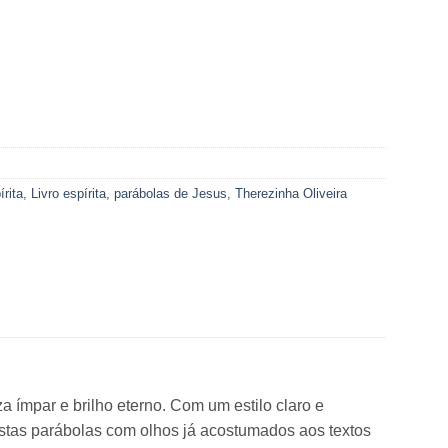
írita
,
Livro espírita
,
parábolas de Jesus
,
Therezinha Oliveira
 ímpar e brilho eterno. Com um estilo claro e
estas parábolas com olhos já acostumados aos textos