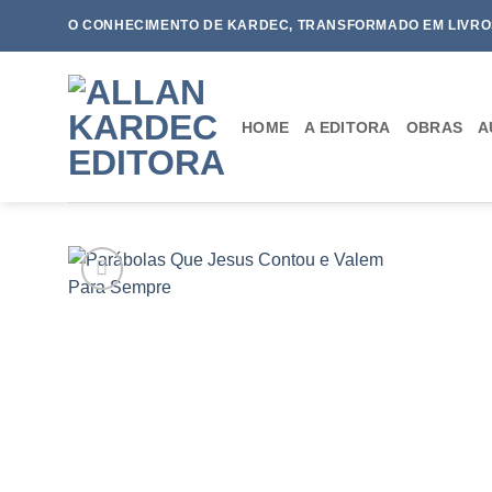
Skip
O CONHECIMENTO DE KARDEC, TRANSFORMADO EM LIVRO
to
content
HOME
A EDITORA
OBRAS
A