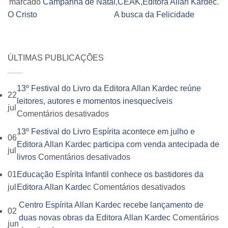
marcado
Campanha de Natal
,
CEAK
,
Editora Allan Kardec
.
O Cristo
A busca da Felicidade
ÚLTIMAS PUBLICAÇÕES
13º Festival do Livro da Editora Allan Kardec reúne
22
leitores, autores e momentos inesquecíveis
jul
em
Comentários desativados
13º
13º Festival do Livro Espírita acontece em julho e
06
Festival
Editora Allan Kardec participa com venda antecipada de
jul
do
em
livros
Comentários desativados
Livro
13º
01
Educação Espírita Infantil conhece os bastidores da
da
Festival
em
jul
Editora Allan Kardec
Comentários desativados
Editora
do
Educação
Allan
Centro Espírita Allan Kardec recebe lançamento de
Livro
02
Espírita
Kardec
duas novas obras da Editora Allan Kardec
Comentários
Espírita
jun
Infantil
reúne