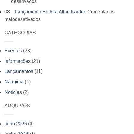
em
desativados
acontece
conhece
leitores,
Centro
em
08
Lançamento Editora Allan Kardec
Comentários
os
autores
Espírita
julho
em
maio
desativados
bastidores
e
Allan
e
Lançamento
da
momentos
Kardec
Editora
CATEGORIAS
Editora
Editora
inesquecíveis
recebe
Allan
Allan
Allan
lançamento
Kardec
Kardec
Kardec
Eventos
(28)
de
participa
duas
Informações
(21)
com
novas
venda
Lançamentos
(11)
obras
antecipada
Na mídia
(1)
da
de
Editora
Notícias
(2)
livros
Allan
Kardec
ARQUIVOS
julho 2026
(3)