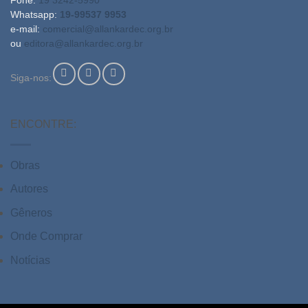
Fone:
19 3242-5990
Whatsapp:
19-99537 9953
e-mail:
comercial@allankardec.org.br
ou
editora@allankardec.org.br
Siga-nos:
ENCONTRE:
Obras
Autores
Gêneros
Onde Comprar
Notícias