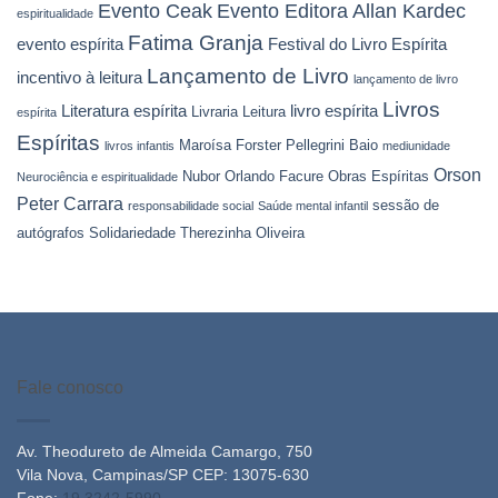
Evento Ceak
Evento Editora Allan Kardec
espiritualidade
Fatima Granja
evento espírita
Festival do Livro Espírita
Lançamento de Livro
incentivo à leitura
lançamento de livro
Livros
Literatura espírita
livro espírita
Livraria Leitura
espírita
Espíritas
Maroísa Forster Pellegrini Baio
livros infantis
mediunidade
Orson
Nubor Orlando Facure
Obras Espíritas
Neurociência e espiritualidade
Peter Carrara
sessão de
responsabilidade social
Saúde mental infantil
autógrafos
Solidariedade
Therezinha Oliveira
Fale conosco
Av. Theodureto de Almeida Camargo, 750
Vila Nova, Campinas/SP CEP: 13075-630