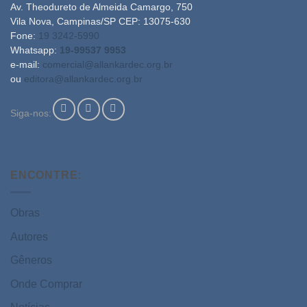
Av. Theodureto de Almeida Camargo, 750
Vila Nova, Campinas/SP CEP: 13075-630
Fone:
19 3242-5990
Whatsapp:
19-99537 9953
e-mail:
comercial@allankardec.org.br
ou
editora@allankardec.org.br
Siga-nos:
ENCONTRE:
Obras
Autores
Gêneros
Onde Comprar