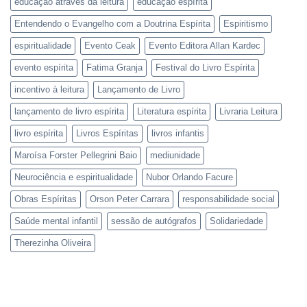
educação através da leitura
educação espírita
Entendendo o Evangelho com a Doutrina Espírita
Espiritismo
espiritualidade
Evento Ceak
Evento Editora Allan Kardec
evento espírita
Fatima Granja
Festival do Livro Espírita
incentivo à leitura
Lançamento de Livro
lançamento de livro espírita
Literatura espírita
Livraria Leitura
livro espírita
Livros Espíritas
livros infantis
Maroísa Forster Pellegrini Baio
mediunidade
Neurociência e espiritualidade
Nubor Orlando Facure
Obras Espíritas
Orson Peter Carrara
responsabilidade social
Saúde mental infantil
sessão de autógrafos
Solidariedade
Therezinha Oliveira