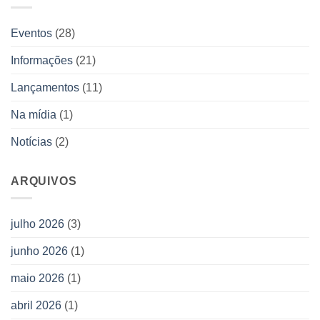
duas
livros
novas
obras
Eventos
(28)
da
Editora
Informações
(21)
Allan
Kardec
Lançamentos
(11)
Na mídia
(1)
Notícias
(2)
ARQUIVOS
julho 2026
(3)
junho 2026
(1)
maio 2026
(1)
abril 2026
(1)