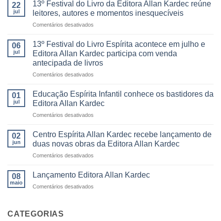
13º Festival do Livro da Editora Allan Kardec reúne
22
jul
leitores, autores e momentos inesquecíveis
em
Comentários desativados
13º
Festival
13º Festival do Livro Espírita acontece em julho e
06
do
jul
Editora Allan Kardec participa com venda
Livro
antecipada de livros
da
em
Comentários desativados
Editora
13º
Allan
Festival
Kardec
Educação Espírita Infantil conhece os bastidores da
01
do
reúne
jul
Editora Allan Kardec
Livro
leitores,
em
Comentários desativados
Espírita
autores
Educação
acontece
e
Espírita
em
Centro Espírita Allan Kardec recebe lançamento de
momentos
02
Infantil
julho
inesquecíveis
jun
duas novas obras da Editora Allan Kardec
conhece
e
em
Comentários desativados
os
Editora
Centro
bastidores
Allan
Espírita
da
Lançamento Editora Allan Kardec
Kardec
08
Allan
Editora
maio
participa
em
Comentários desativados
Kardec
Allan
com
Lançamento
recebe
Kardec
venda
Editora
lançamento
antecipada
Allan
CATEGORIAS
de
de
Kardec