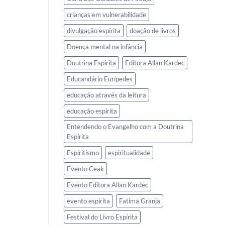
crianças em vulnerabilidade
divulgação espírita
doação de livros
Doença mental na infância
Doutrina Espírita
Editora Allan Kardec
Educandário Eurípedes
educação através da leitura
educação espírita
Entendendo o Evangelho com a Doutrina
Espírita
Espiritismo
espiritualidade
Evento Ceak
Evento Editora Allan Kardec
evento espírita
Fatima Granja
Festival do Livro Espírita