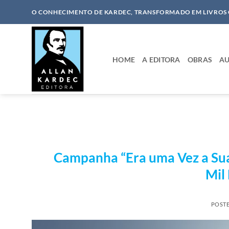
Skip
O CONHECIMENTO DE KARDEC, TRANSFORMADO EM LIVROS
to
content
HOME
A EDITORA
OBRAS
AU
Campanha “Era uma Vez a Sua 
Mil 
POST