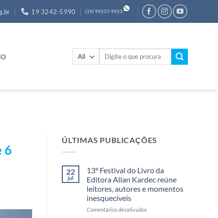
g.br
19 3242-5990
(19) 99537-9953
Pesquisar
CO
por:
ÚLTIMAS PUBLICAÇÕES
 6
13º Festival do Livro da
22
jul
Editora Allan Kardec reúne
leitores, autores e momentos
inesquecíveis
em
Comentários desativados
13º