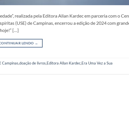
dade”, realizada pela Editora Allan Kardec em parceria com o Cen
Espíritas (USE) de Campinas, encerrou a edição de 2024 com gran
hoje!” […]
CONTINUAR LENDO
→
 Campinas
,
doação de livros
,
Editora Allan Kardec
,
Era Uma Vez a Sua