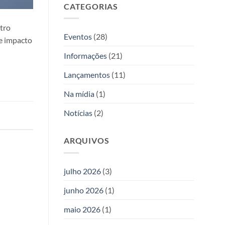
Allan
CATEGORIAS
duas
Kardec
novas
obras
tro
da
Eventos
(28)
de impacto
Editora
Allan
Informações
(21)
Kardec
Lançamentos
(11)
Na mídia
(1)
Notícias
(2)
ARQUIVOS
julho 2026
(3)
junho 2026
(1)
maio 2026
(1)