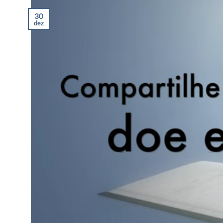
30
dez