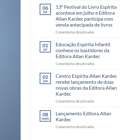
Festival
13º Festival do Livro Espírita
06
do
jul
acontece em julho e Editora
Livro
Allan Kardec participa com
da
venda antecipada de livros
Editora
Allan
em
Comentários desativados
Kardec
13º
reúne
Festival
Educação Espírita Infantil
01
leitores,
do
jul
conhece os bastidores da
autores
Livro
Editora Allan Kardec
e
Espírita
momentos
em
Comentários desativados
acontece
inesquecíveis
Educação
em
Espírita
julho
Centro Espírita Allan Kardec
02
Infantil
e
jun
recebe lançamento de duas
conhece
Editora
novas obras da Editora Allan
os
Allan
Kardec
bastidores
Kardec
da
participa
em
Comentários desativados
Editora
com
Centro
Allan
venda
Espírita
Lançamento Editora Allan
08
Kardec
antecipada
Allan
maio
Kardec
de
Kardec
em
Comentários desativados
livros
recebe
Lançamento
lançamento
Editora
de