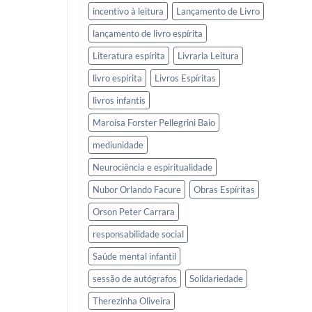
incentivo à leitura
Lançamento de Livro
lançamento de livro espírita
Literatura espírita
Livraria Leitura
livro espírita
Livros Espíritas
livros infantis
Maroísa Forster Pellegrini Baio
mediunidade
Neurociência e espiritualidade
Nubor Orlando Facure
Obras Espíritas
Orson Peter Carrara
responsabilidade social
Saúde mental infantil
sessão de autógrafos
Solidariedade
Therezinha Oliveira