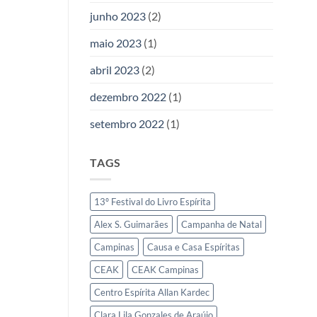
junho 2023
(2)
maio 2023
(1)
abril 2023
(2)
dezembro 2022
(1)
setembro 2022
(1)
TAGS
13º Festival do Livro Espírita
Alex S. Guimarães
Campanha de Natal
Campinas
Causa e Casa Espíritas
CEAK
CEAK Campinas
Centro Espírita Allan Kardec
Clara Lila Gonzales de Araújo