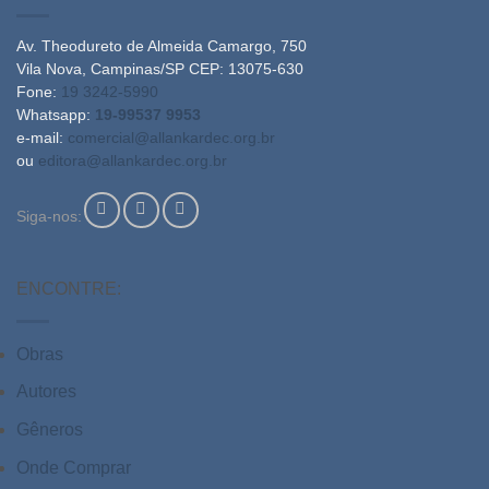
Av. Theodureto de Almeida Camargo, 750
Vila Nova, Campinas/SP CEP: 13075-630
Fone:
19 3242-5990
Whatsapp:
19-99537 9953
e-mail:
comercial@allankardec.org.br
ou
editora@allankardec.org.br
Siga-nos:
ENCONTRE:
Obras
Autores
Gêneros
Onde Comprar