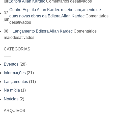
em
jul
Editora Allan Kardec
Comentários desativados
Editora
do
Educação
Allan
Centro Espírita Allan Kardec recebe lançamento de
Livro
02
Espírita
Kardec
duas novas obras da Editora Allan Kardec
Comentários
Espírita
jun
Infantil
reúne
em
desativados
acontece
conhece
leitores,
Centro
em
08
Lançamento Editora Allan Kardec
Comentários
os
autores
Espírita
julho
em
maio
desativados
bastidores
e
Allan
e
Lançamento
da
momentos
Kardec
Editora
CATEGORIAS
Editora
Editora
inesquecíveis
recebe
Allan
Allan
Allan
lançamento
Kardec
Kardec
Kardec
Eventos
(28)
de
participa
duas
Informações
(21)
com
novas
venda
Lançamentos
(11)
obras
antecipada
Na mídia
(1)
da
de
Editora
Notícias
(2)
livros
Allan
Kardec
ARQUIVOS