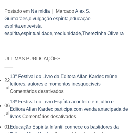
Postado em
Na mídia
|
Marcado
Alex S.
Guimarães
,
divulgação espírita
,
educação
espírita
,
entrevista
espírita
,
espiritualidade
,
mediunidade
,
Therezinha Oliveira
ÚLTIMAS PUBLICAÇÕES
13º Festival do Livro da Editora Allan Kardec reúne
22
leitores, autores e momentos inesquecíveis
jul
em
Comentários desativados
13º
13º Festival do Livro Espírita acontece em julho e
06
Festival
Editora Allan Kardec participa com venda antecipada de
jul
do
em
livros
Comentários desativados
Livro
13º
01
Educação Espírita Infantil conhece os bastidores da
da
Festival