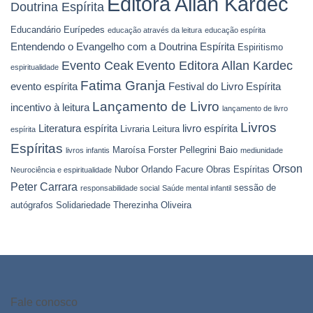
Editora Allan Kardec
Doutrina Espírita
Educandário Eurípedes
educação através da leitura
educação espírita
Entendendo o Evangelho com a Doutrina Espírita
Espiritismo
Evento Ceak
Evento Editora Allan Kardec
espiritualidade
Fatima Granja
evento espírita
Festival do Livro Espírita
Lançamento de Livro
incentivo à leitura
lançamento de livro
Livros
Literatura espírita
livro espírita
Livraria Leitura
espírita
Espíritas
Maroísa Forster Pellegrini Baio
livros infantis
mediunidade
Orson
Nubor Orlando Facure
Obras Espíritas
Neurociência e espiritualidade
Peter Carrara
sessão de
responsabilidade social
Saúde mental infantil
autógrafos
Solidariedade
Therezinha Oliveira
Fale conosco