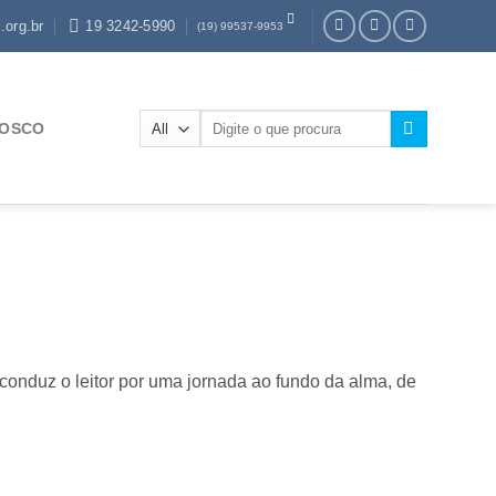
.org.br
19 3242-5990
(19) 99537-9953
Pesquisar
NOSCO
por:
onduz o leitor por uma jornada ao fundo da alma, de